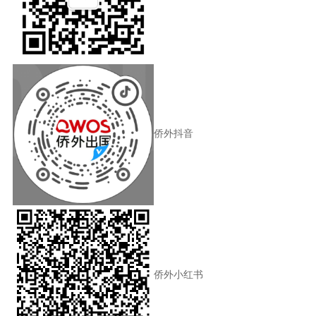
侨外抖音
侨外小红书