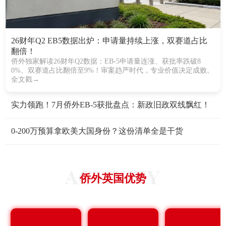
26财年Q2 EB5数据出炉：申请量持续上涨，双赛道占比
翻倍！
侨外独家解读26财年Q2数据：EB-5申请量连涨、获批率跌破8
0%、双赛道占比翻倍至9%！审案趋严时代，专业价值决定成败。
全文戳→
实力领跑！7月侨外EB-5获批盘点：新政旧政双线飘红！
0-200万预算拿欧美大国身份？这份清单全是干货
侨外英国优势