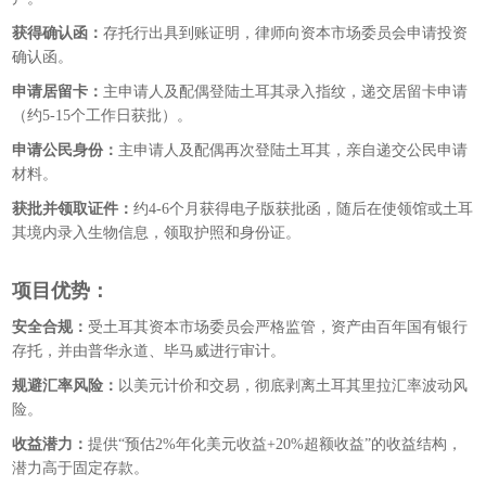
获得确认函：
存托行出具到账证明，律师向资本市场委员会申请投资
确认函。
申请居留卡：
主申请人及配偶登陆土耳其录入指纹，递交居留卡申请
（约5-15个工作日获批）。
申请公民身份：
主申请人及配偶再次登陆土耳其，亲自递交公民申请
材料。
获批并领取证件：
约4-6个月获得电子版获批函，随后在使领馆或土耳
其境内录入生物信息，领取护照和身份证。
项目优势：
安全合规：
受土耳其资本市场委员会严格监管，资产由百年国有银行
存托，并由普华永道、毕马威进行审计。
规避汇率风险：
以美元计价和交易，彻底剥离土耳其里拉汇率波动风
险。
收益潜力：
提供“预估2%年化美元收益+20%超额收益”的收益结构，
潜力高于固定存款。