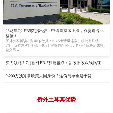
26财年Q2 EB5数据出炉：申请量持续上涨，双赛道占比
翻倍！
侨外独家解读26财年Q2数据：EB-5申请量连涨、获批率跌破8
0%、双赛道占比翻倍至9%！审案趋严时代，专业价值决定成败。
全文戳→
实力领跑！7月侨外EB-5获批盘点：新政旧政双线飘红！
0-200万预算拿欧美大国身份？这份清单全是干货
侨外土耳其优势